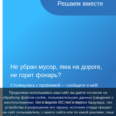
Решаем вместе
Не убран мусор, яма на дороге,
не горит фонарь?
Столкнулись с проблемой — сообщите о ней!
Продолжая использовать наш сайт, вы даете согласие на
обработку файлов cookie, пользовательских данных (сведения о
Сообщить о проблеме
местоположении; тип и версия ОС; тип и версия Браузера; тип
устройства и разрешение его экрана; источник откуда пришел
на сайт пользователь; с какого сайта или по какой рекламе; язык