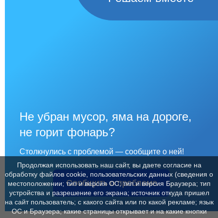
Не убран мусор, яма на дороге,
не горит фонарь?
Столкнулись с проблемой — сообщите о ней!
Продолжая использовать наш сайт, вы даете согласие на
обработку файлов cookie, пользовательских данных (сведения о
Сообщить о проблеме
местоположении; тип и версия ОС; тип и версия Браузера; тип
устройства и разрешение его экрана; источник откуда пришел
на сайт пользователь; с какого сайта или по какой рекламе; язык
ОС и Браузера; какие страницы открывает и на какие кнопки