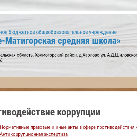
ное бюджетное общеобразовательное учреждение
е-Матигорская средняя школа»
ельская область, Холмогорский район, д.Харлово ул. А.Д.Шиловского
66
тиводействие коррупции
Нормативные правовые и иные акты в сфере противодействия
Антикоррупционная экспертиза