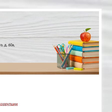
, д. 60а,
 коррупции