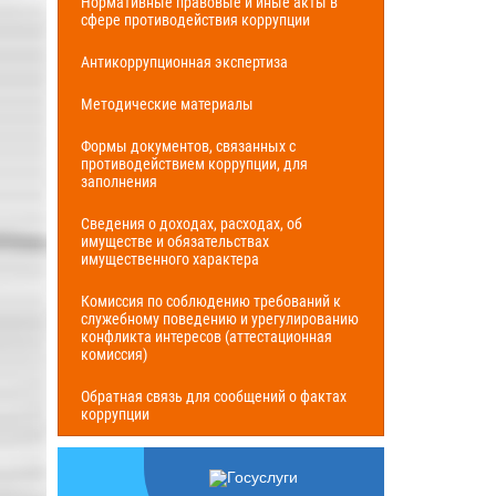
Нормативные правовые и иные акты в
сфере противодействия коррупции
Антикоррупционная экспертиза
Методические материалы
Формы документов, связанных с
противодействием коррупции, для
заполнения
Сведения о доходах, расходах, об
имуществе и обязательствах
имущественного характера
Комиссия по соблюдению требований к
служебному поведению и урегулированию
конфликта интересов (аттестационная
комиссия)
Обратная связь для сообщений о фактах
коррупции