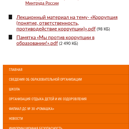
Минтруда России
Лекционный материал на тему- «Коррупция
(понятие, ответственность,
противодействие коррупции)».pdf
(98 КБ)
Памятка «Мы против коррупции в
образовании!».pdf
(2 490 КБ)
ГЛАВНАЯ
СВЕДЕНИЯ ОБ ОБРАЗОВАТЕЛЬНОЙ ОРГАНИЗАЦИИ
ШКОЛА
ОРГАНИЗАЦИЯ ОТДЫХА ДЕТЕЙ И ИХ ОЗДОРОВЛЕНИЯ
ФИЛИАЛ ДС № 30 «РОМАШКА»
НОВОСТИ
ИНФОРМАЦИОННАЯ БЕЗОПАСНОСТЬ