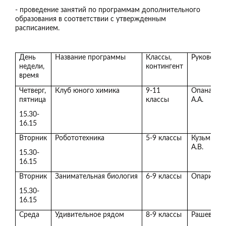
- проведение занятий по программам дополнительного
образования в соответствии с утвержденным
расписанием.
День
Название программы
Классы,
Руководит
недели,
контингент
время
Четверг,
Клуб юного химика
9-11
Опанасен
пятница
классы
А.А.
15.30-
16.15
Вторник
Робототехника
5-9 классы
Кузьминск
А.В.
15.30-
16.15
Вторник
Занимательная биология
6-9 классы
Опарина С
15.30-
16.15
Среда
Удивительное рядом
8-9 классы
Рашев В.А