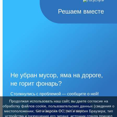
Решаем вместе
Не убран мусор, яма на дороге,
не горит фонарь?
Столкнулись с проблемой — сообщите о ней!
Продолжая использовать наш сайт, вы даете согласие на
обработку файлов cookie, пользовательских данных (сведения о
Сообщить о проблеме
местоположении; тип и версия ОС; тип и версия Браузера; тип
устройства и разрешение его экрана; источник откуда пришел