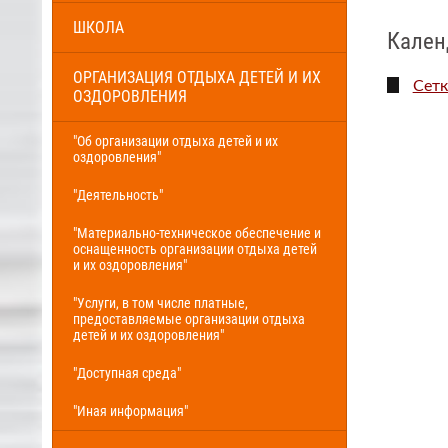
ШКОЛА
Кален
ОРГАНИЗАЦИЯ ОТДЫХА ДЕТЕЙ И ИХ
Сетк
ОЗДОРОВЛЕНИЯ
"Об организации отдыха детей и их
оздоровления"
"Деятельность"
"Материально-техническое обеспечение и
оснащенность организации отдыха детей
и их оздоровления"
"Услуги, в том числе платные,
предоставляемые организации отдыха
детей и их оздоровления"
"Доступная среда"
"Иная информация"