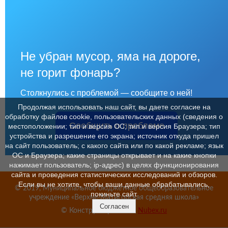
Не убран мусор, яма на дороге,
не горит фонарь?
Столкнулись с проблемой — сообщите о ней!
Продолжая использовать наш сайт, вы даете согласие на
обработку файлов cookie, пользовательских данных (сведения о
Сообщить о проблеме
местоположении; тип и версия ОС; тип и версия Браузера; тип
устройства и разрешение его экрана; источник откуда пришел
на сайт пользователь; с какого сайта или по какой рекламе; язык
ОС и Браузера; какие страницы открывает и на какие кнопки
нажимает пользователь; ip-адрес) в целях функционирования
сайта и проведения статистических исследований и обзоров.
Если вы не хотите, чтобы ваши данные обрабатывались,
© 2019, Муниципальное бюджетное общеобразовательное
покиньте сайт.
учреждение «Верхне-Матигорская средняя школа»
Согласен
© Конструктор сайтов
Nubex.ru