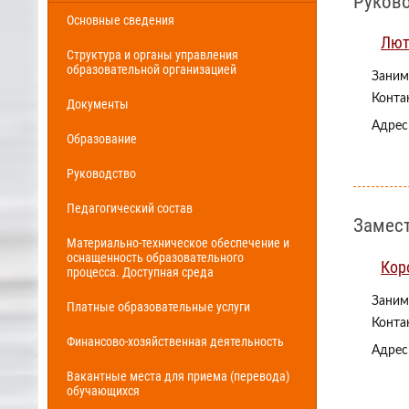
Руков
Основные сведения
Лют
Структура и органы управления
образовательной организацией
Заним
Конта
Документы
Адрес
Образование
Руководство
Педагогический состав
Замес
Материально-техническое обеспечение и
оснащенность образовательного
Кор
процесса. Доступная среда
Заним
Платные образовательные услуги
Конта
Финансово-хозяйственная деятельность
Адрес
Вакантные места для приема (перевода)
обучающихся