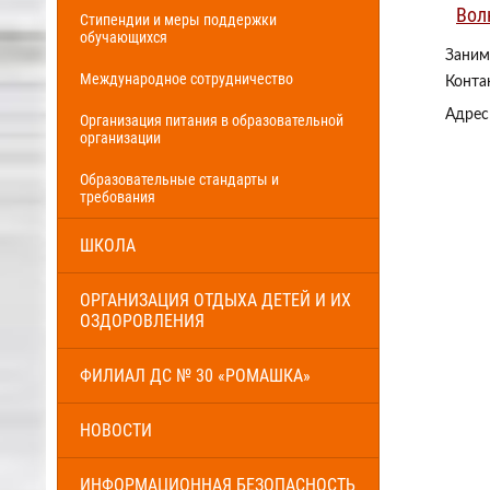
Вол
Стипендии и меры поддержки
обучающихся
Заним
Международное сотрудничество
Конта
Адрес
Организация питания в образовательной
организации
Образовательные стандарты и
требования
ШКОЛА
ОРГАНИЗАЦИЯ ОТДЫХА ДЕТЕЙ И ИХ
ОЗДОРОВЛЕНИЯ
ФИЛИАЛ ДС № 30 «РОМАШКА»
НОВОСТИ
ИНФОРМАЦИОННАЯ БЕЗОПАСНОСТЬ