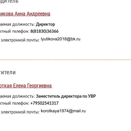
одитель
икова Анна Андреевна
аемая должность:
Директор
ктный телефон:
8(81830)36366
 электронной почты:
тители
откая Елена Георгиевна
аемая должность:
Заместитель директора по УВР
ктный телефон:
+79502541317
 электронной почты: