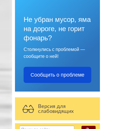
Не убран мусор, яма
на дороге, не горит
фонарь?
Столкнулись с проблемой —
сообщите о ней!
Сообщить о проблеме
Версия для
слабовидящих