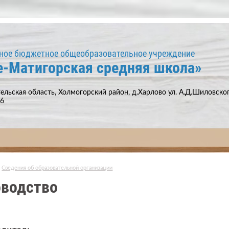
ное бюджетное общеобразовательное учреждение
е-Матигорская средняя школа»
ельская область, Холмогорский район, д.Харлово ул. А.Д.Шиловского
66
Сведения об образовательной организации
оводство