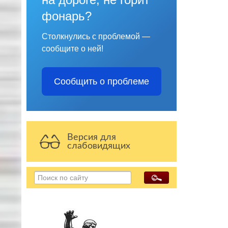
фонарь?
Столкнулись с проблемой —
сообщите о ней!
Сообщить о проблеме
Версия для
слабовидящих