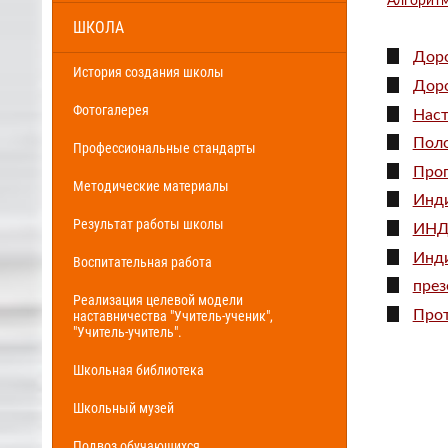
Алгоритм
ШКОЛА
Доро
История создания школы
Доро
Фотогалерея
Наст
Поло
Профессиональные стандарты
Прог
Методические материалы
Инди
Результат работы школы
ИНД
Инди
Воспитательная работа
през
Реализация целевой модели
Прот
наставничества "Учитель-ученик",
"Учитель-учитель".
Школьная библиотека
Школьный музей
Подвоз обучающихся