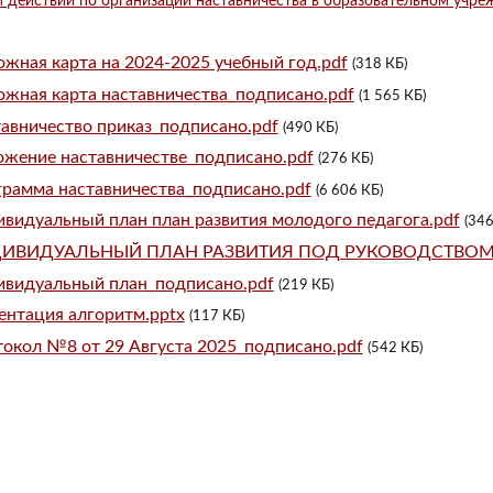
 действий по организации наставничества в образовательном учр
жная карта на 2024-2025 учебный год.pdf
(318 КБ)
жная карта наставничества_подписано.pdf
(1 565 КБ)
авничество приказ_подписано.pdf
(490 КБ)
жение наставничестве_подписано.pdf
(276 КБ)
рамма наставничества_подписано.pdf
(6 606 КБ)
видуальный план план развития молодого педагога.pdf
(346
ИВИДУАЛЬНЫЙ ПЛАН РАЗВИТИЯ ПОД РУКОВОДСТВОМ Н
видуальный план_подписано.pdf
(219 КБ)
ентация алгоритм.pptx
(117 КБ)
окол №8 от 29 Августа 2025_подписано.pdf
(542 КБ)