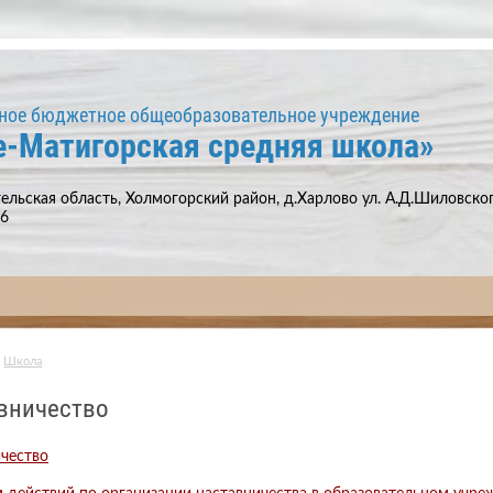
ное бюджетное общеобразовательное учреждение
е-Матигорская средняя школа»
ельская область, Холмогорский район, д.Харлово ул. А.Д.Шиловского
66
Школа
вничество
чество