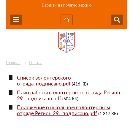
Перейти на полную версию
Главная
Школа
→
Список волонтерского
отряда_подписано.pdf
(416 КБ)
План работы волонтерского отряда Регион
29._подписано.pdf
(504 КБ)
Положение о школьном волонтерском
отряде Регион 29._подписано.pdf
(1 317 КБ)