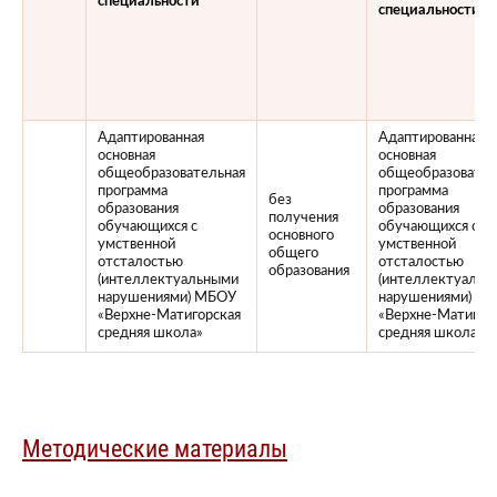
специальности
специальности
Адаптированная
Адаптированная
основная
основная
общеобразовательная
общеобразовател
программа
программа
без
образования
образования
получения
обучающихся с
обучающихся с
основного
умственной
умственной
общего
отсталостью
отсталостью
образования
(интеллектуальными
(интеллектуальн
нарушениями) МБОУ
нарушениями) М
«Верхне-Матигорская
«Верхне-Матигор
средняя школа»
средняя школа»
Методические материалы