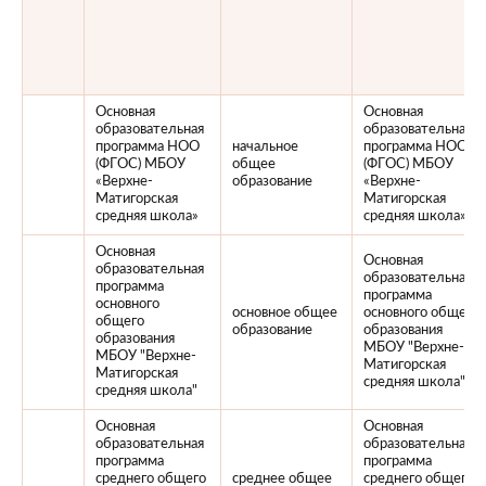
Основная
Основная
образовательная
образовательная
программа НОО
начальное
программа НОО
(ФГОС) МБОУ
общее
(ФГОС) МБОУ
«Верхне-
образование
«Верхне-
Матигорская
Матигорская
средняя школа»
средняя школа»
Основная
Основная
образовательная
образовательная
программа
программа
основного
основное общее
основного общего
общего
образование
образования
образования
МБОУ "Верхне-
МБОУ "Верхне-
Матигорская
Матигорская
средняя школа"
средняя школа"
Основная
Основная
образовательная
образовательная
программа
программа
среднего общего
среднее общее
среднего общего