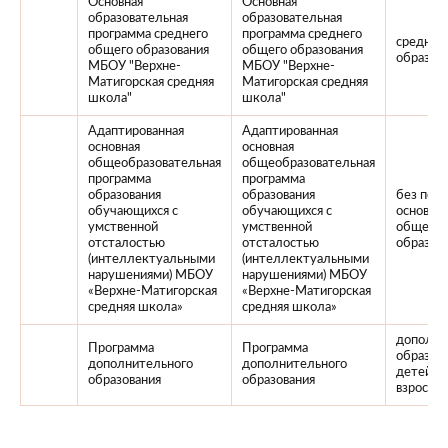
Основная
Основная
образовательная
образовательная
программа среднего
программа среднего
среднее
общего образования
общего образования
образов
МБОУ "Верхне-
МБОУ "Верхне-
Матигорская средняя
Матигорская средняя
школа"
школа"
Адаптированная
Адаптированная
основная
основная
общеобразовательная
общеобразовательная
программа
программа
образования
образования
без пол
обучающихся с
обучающихся с
основно
умственной
умственной
общего
отсталостью
отсталостью
образов
(интеллектуальными
(интеллектуальными
нарушениями) МБОУ
нарушениями) МБОУ
«Верхне-Матигорская
«Верхне-Матигорская
средняя школа»
средняя школа»
дополни
Программа
Программа
образов
дополнительного
дополнительного
детей и
образования
образования
взрослы