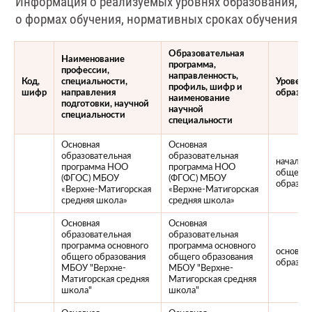
Информация о реализуемых уровнях образования,
о формах обучения, нормативных сроках обучения
Образовательная
Наименование
программа,
профессии,
направленность,
Код,
специальности,
Уровень
профиль, шифр и
шифр
направления
образов
наименование
подготовки, научной
научной
специальности
специальности
Основная
Основная
образовательная
образовательная
начальн
программа НОО
программа НОО
общее
(ФГОС) МБОУ
(ФГОС) МБОУ
образов
«Верхне-Матигорская
«Верхне-Матигорская
средняя школа»
средняя школа»
Основная
Основная
образовательная
образовательная
программа основного
программа основного
основно
общего образования
общего образования
образов
МБОУ "Верхне-
МБОУ "Верхне-
Матигорская средняя
Матигорская средняя
школа"
школа"