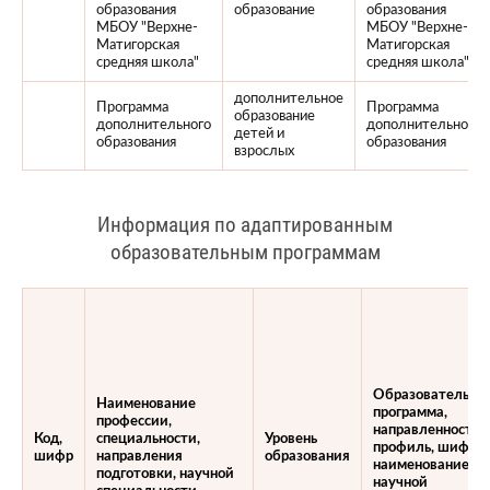
образования
образование
образования
МБОУ "Верхне-
МБОУ "Верхне-
Матигорская
Матигорская
средняя школа"
средняя школа"
дополнительное
Программа
Программа
образование
дополнительного
дополнительного
детей и
образования
образования
взрослых
Информация по адаптированным
образовательным программам
Образовательна
Наименование
программа,
профессии,
направленность,
Код,
специальности,
Уровень
профиль, шифр и
шифр
направления
образования
наименование
подготовки, научной
научной