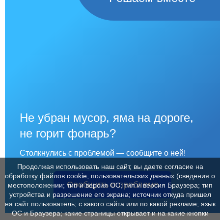
Не убран мусор, яма на дороге,
не горит фонарь?
Столкнулись с проблемой — сообщите о ней!
Продолжая использовать наш сайт, вы даете согласие на
обработку файлов cookie, пользовательских данных (сведения о
Сообщить о проблеме
местоположении; тип и версия ОС; тип и версия Браузера; тип
устройства и разрешение его экрана; источник откуда пришел
на сайт пользователь; с какого сайта или по какой рекламе; язык
ОС и Браузера; какие страницы открывает и на какие кнопки