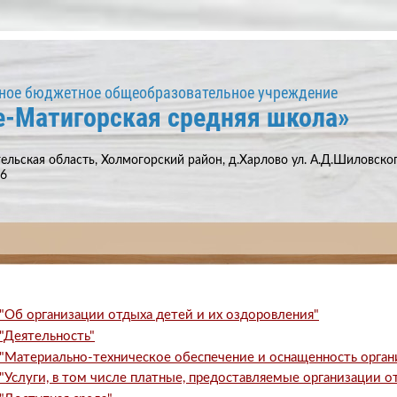
ное бюджетное общеобразовательное учреждение
е-Матигорская средняя школа»
ельская область, Холмогорский район, д.Харлово ул. А.Д.Шиловского
66
"Об организации отдыха детей и их оздоровления"
"Деятельность"
"Материально-техническое обеспечение и оснащенность орган
"Услуги, в том числе платные, предоставляемые организации о