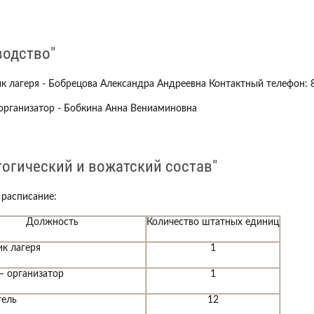
водство"
к лагеря - Бобрецова Александра Андреевна Контактный телефон: 
организатор - Бобкина Анна Вениаминовна
гогический и вожатский состав"
расписание:
жность
Количество штатных единиц
к лагеря
1
– организатор
1
тель
12