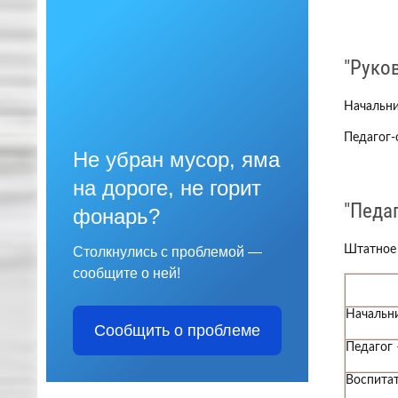
"Руко
Начальни
Педагог-
Не убран мусор, яма
на дороге, не горит
"Педа
фонарь?
Штатное 
Столкнулись с проблемой —
сообщите о ней!
Дол
Начальни
Сообщить о проблеме
Педагог 
Воспита