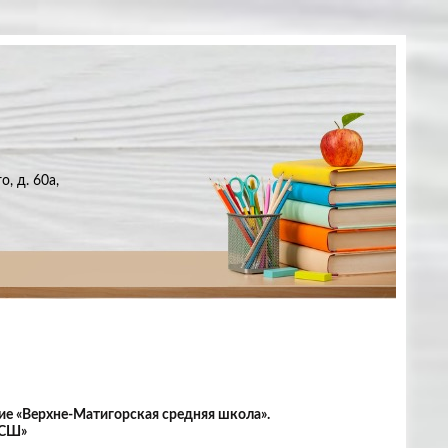
, д. 60а,
е «Верхне-Матигорская средняя школа».
 СШ»