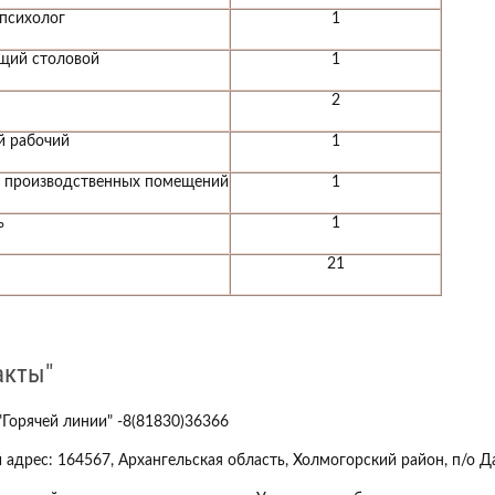
психолог
1
щий столовой
1
2
й рабочий
1
 производственных помещений
1
ь
1
21
акты"
"Горячей линии" -8(81830)36366
 а
дрес: 164567, Архангельская область, Холмогорский район, п/о Да