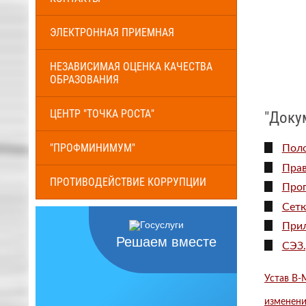
ЭЛЕКТРОННАЯ ПРИЕМНАЯ
НЕЗАВИСИМАЯ ОЦЕНКА КАЧЕСТВА
ОБРАЗОВАНИЯ
ЦЕНТР "ТОЧКА РОСТА"
"Доку
"ПРОФМИНИМУМ"
Поло
Прав
ПРОТИВОДЕЙСТВИЕ КОРРУПЦИИ
Прог
Сетк
Прил
Решаем вместе
СЭЗ.
Устав В-
изменени