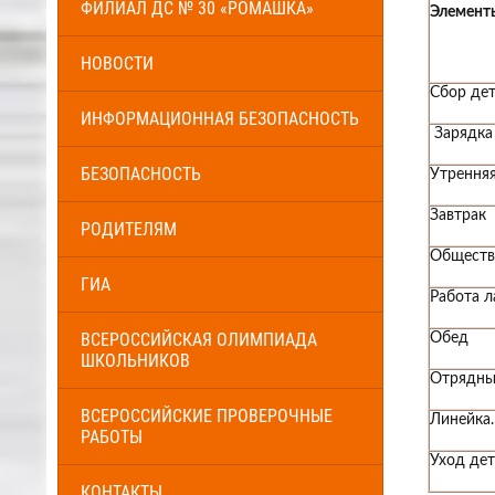
ФИЛИАЛ ДС № 30 «РОМАШКА»
Элемент
НОВОСТИ
Сбор дет
ИНФОРМАЦИОННАЯ БЕЗОПАСНОСТЬ
Зарядка
БЕЗОПАСНОСТЬ
Утренняя
Завтрак
РОДИТЕЛЯМ
Обществе
ГИА
Работа л
ВСЕРОССИЙСКАЯ ОЛИМПИАДА
Обед
ШКОЛЬНИКОВ
Отрядны
ВСЕРОССИЙСКИЕ ПРОВЕРОЧНЫЕ
Линейка.
РАБОТЫ
Уход де
КОНТАКТЫ