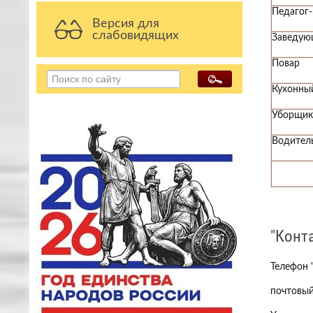
Педагог-
Версия для
слабовидящих
Заведую
Повар
Кухонны
Уборщик
Водител
"Конт
Телефон 
почтовый