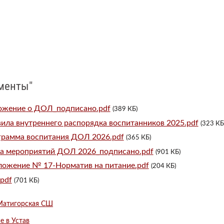
менты"
жение о ДОЛ_подписано.pdf
(389 КБ)
ила внутреннего распорядка воспитанников 2025.pdf
(323 КБ
рамма воспитания ДОЛ 2026.pdf
(365 КБ)
а мероприятий ДОЛ 2026_подписано.pdf
(901 КБ)
ожение № 17-Норматив на питание.pdf
(204 КБ)
pdf
(701 КБ)
Матигорская СШ
е в Устав