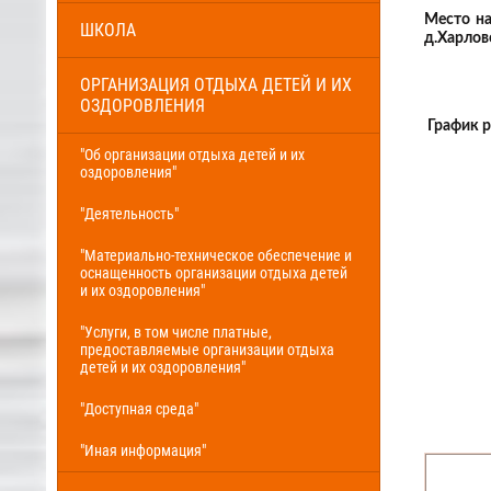
Место на
ШКОЛА
д.Харлово
ОРГАНИЗАЦИЯ ОТДЫХА ДЕТЕЙ И ИХ
ОЗДОРОВЛЕНИЯ
График 
"Об организации отдыха детей и их
оздоровления"
"Деятельность"
"Материально-техническое обеспечение и
оснащенность организации отдыха детей
и их оздоровления"
"Услуги, в том числе платные,
предоставляемые организации отдыха
детей и их оздоровления"
"Доступная среда"
"Иная информация"