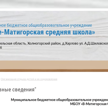
ное бюджетное общеобразовательное учреждение
е-Матигорская средняя школа»
ельская область, Холмогорский район, д.Харлово ул. А.Д.Шиловского
66
Организация отдыха детей и их оздоровления
вные сведения"
Муниципальное бюджетное общеобразовательное учреждени
МБОУ «В-Матигорская