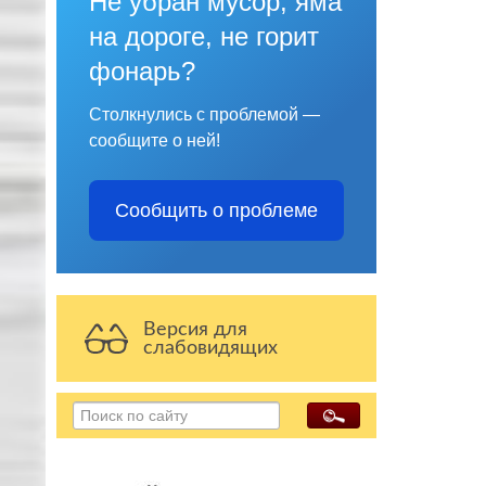
Не убран мусор, яма
на дороге, не горит
фонарь?
Столкнулись с проблемой —
сообщите о ней!
Сообщить о проблеме
Версия для
слабовидящих