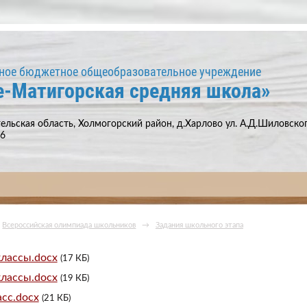
ное бюджетное общеобразовательное учреждение
е-Матигорская средняя школа»
ельская область, Холмогорский район, д.Харлово ул. А.Д.Шиловского
66
Всероссийская олимпиада школьников
→
Задания школьного этапа
классы.docx
(17 КБ)
классы.docx
(19 КБ)
асс.docx
(21 КБ)