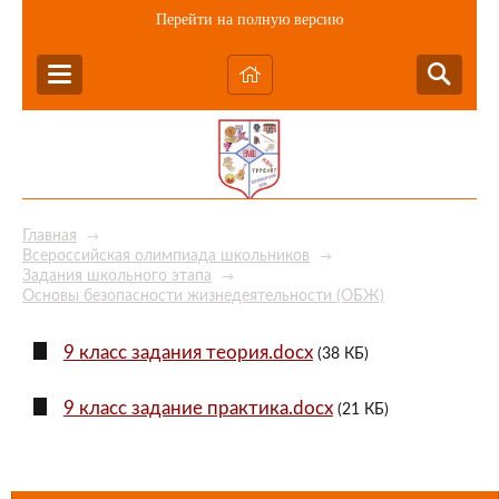
Перейти на полную версию
Главная
→
Всероссийская олимпиада школьников
→
Задания школьного этапа
→
Основы безопасности жизнедеятельности (ОБЖ)
9 класс задания теория.docx
(38 КБ)
9 класс задание практика.docx
(21 КБ)