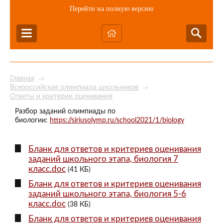
Перейти на полную версию
Главная
→
Всероссийская олимпиада школьников
→
Ответы и критерии оценивания
Разбор заданий олимпиады по
биологии:
https://siriusolymp.ru/school2021/1/biology
Бланк для ответов и критериев оценивания
заданий школьного этапа, биология 7
класс.doc
(41 КБ)
Бланк для ответов и критериев оценивания
заданий школьного этапа, биология 5-6
класс.doc
(38 КБ)
Бланк для ответов и критериев оценивания