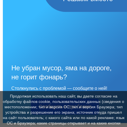
Не убран мусор, яма на дороге,
не горит фонарь?
Столкнулись с проблемой — сообщите о ней!
Продолжая использовать наш сайт, вы даете согласие на
обработку файлов cookie, пользовательских данных (сведения о
Сообщить о проблеме
местоположении; тип и версия ОС; тип и версия Браузера; тип
устройства и разрешение его экрана; источник откуда пришел
на сайт пользователь; с какого сайта или по какой рекламе; язык
ОС и Браузера; какие страницы открывает и на какие кнопки