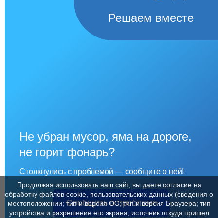
Решаем вместе
Не убран мусор, яма на дороге,
не горит фонарь?
Столкнулись с проблемой — сообщите о ней!
Продолжая использовать наш сайт, вы даете согласие на
обработку файлов cookie, пользовательских данных (сведения о
Сообщить о проблеме
местоположении; тип и версия ОС; тип и версия Браузера; тип
устройства и разрешение его экрана; источник откуда пришел