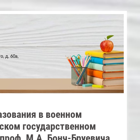
, д. 60а,
азования в военном
гском государственном
проф. М.А. Бонч-Бруевича