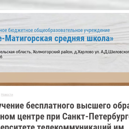
ное бюджетное общеобразовательное учреждение
е-Матигорская средняя школа»
ельская область, Холмогорский район, д.Харлово ул. А.Д.Шиловского
66
Новости
чение бесплатного высшего обр
ном центре при Санкт-Петербур
ерситете телекоммуникаций им. 