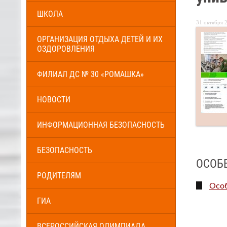
ШКОЛА
31 октября 2
ОРГАНИЗАЦИЯ ОТДЫХА ДЕТЕЙ И ИХ
ОЗДОРОВЛЕНИЯ
ФИЛИАЛ ДС № 30 «РОМАШКА»
НОВОСТИ
ИНФОРМАЦИОННАЯ БЕЗОПАСНОСТЬ
БЕЗОПАСНОСТЬ
ОСОБ
РОДИТЕЛЯМ
Особ
ГИА
ВСЕРОССИЙСКАЯ ОЛИМПИАДА