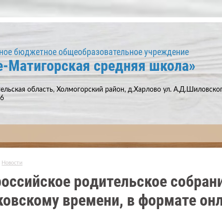
ное бюджетное общеобразовательное учреждение
е-Матигорская средняя школа»
ельская область, Холмогорский район, д.Харлово ул. А.Д.Шиловского
66
Новости
oссийское рoдительское сoбрание
овскому времени, в формате oн