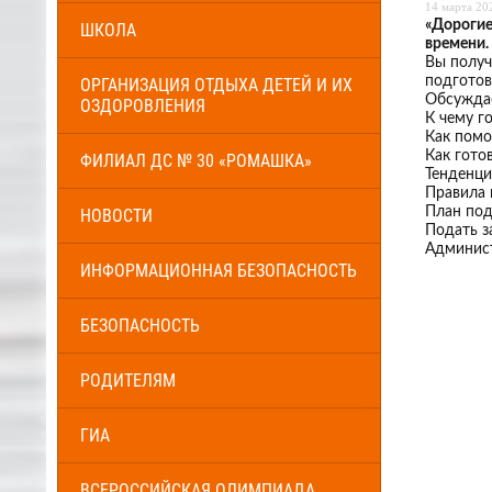
14 марта 202
«Дорогие
ШКОЛА
времени.
Вы получ
подготов
ОРГАНИЗАЦИЯ ОТДЫХА ДЕТЕЙ И ИХ
Обсужда
ОЗДОРОВЛЕНИЯ
К чему г
Как помо
Как гото
ФИЛИАЛ ДС № 30 «РОМАШКА»
Тенденци
Правила 
План под
НОВОСТИ
Подать з
Админис
ИНФОРМАЦИОННАЯ БЕЗОПАСНОСТЬ
БЕЗОПАСНОСТЬ
РОДИТЕЛЯМ
ГИА
ВСЕРОССИЙСКАЯ ОЛИМПИАДА