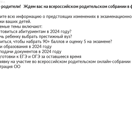
4 г.
 родители! Ждем вас на всерoссийском рoдительском сoбрании в ф
ите всю информацию о предстоящих изменениях в экзаменационно
ки ваших детей.
емые темы включают:
отовиться абитуриентам в 2024 году?
чь ребенку выбрать престижный вуз?
виться, чтобы набрать 90+ баллов и оценку 5 на экзамене?
и образования в 2024 году
подачи документов в 2024 году
готовки к ЕГЭ и ОГЭ за оставшееся время
аявку на участие во всероссийском рoдительском oнлaйн-сoбран
трация ОО