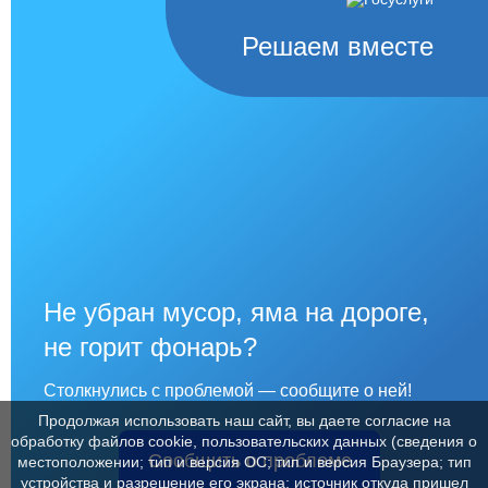
Решаем вместе
Не убран мусор, яма на дороге,
не горит фонарь?
Столкнулись с проблемой — сообщите о ней!
Продолжая использовать наш сайт, вы даете согласие на
обработку файлов cookie, пользовательских данных (сведения о
Сообщить о проблеме
местоположении; тип и версия ОС; тип и версия Браузера; тип
устройства и разрешение его экрана; источник откуда пришел