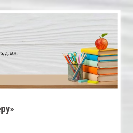
, д. 60а,
еру»