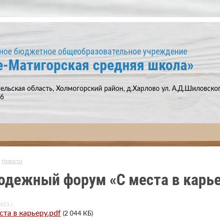
ное бюджетное общеобразовательное учреждение
е-Матигорская средняя школа»
ельская область, Холмогорский район, д.Харлово ул. А.Д.Шиловского
66
Новости
одежный форум «С места в карь
023 г.
ста в карьеру.pdf
(2 044 КБ)