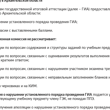
у в Архангельской области
ам государственной итоговой аттестации (далее – ГИА) предостав
 Архангельской области:
шении установленного порядка проведения ГИА;
гласии с выставленными баллами.
онная комиссия не рассматривает:
ции по вопросам содержания и структуры заданий по учебным пред
ции по вопросам, связанным с оцениванием результатов выполнени
 кратким ответом;
ции по вопросам, связанным с нарушением участником экзамена тр
ции по вопросам, связанным с неправильным заполнением бланков 
 в черновиках и на КИМ.
я о нарушении установленного порядка проведения ГИА
подается у
твующему учебному предмету члену ГЭК, не покидая ППЭ.
лучения апелляции о нарушении установленного порядка проведен