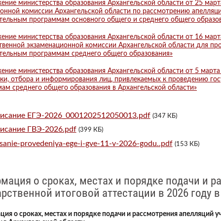
ение министерства образования Архангельской области от 25 мар
онной комиссии Архангельской области по рассмотрению апелляций
тельным программам основного общего и среднего общего образо
ение министерства образования Архангельской области от 16 мар
твенной экзаменационной комиссии Архангельской области для про
тельным программам среднего общего образования»
ение министерства образования Архангельской области от 5 март
ки, отбора и информирования лиц, привлекаемых к проведению гос
ам среднего общего образования в Архангельской области»
исание ЕГЭ-2026_0001202512050013.pdf
(347 КБ)
исание ГВЭ-2026.pdf
(399 КБ)
isanie-provedeniya-ege-i-gve-11-v-2026-godu..pdf
(153 КБ)
мация о сроках, местах и порядке подачи и 
арственной итоговой аттестации в 2026 году 
ия о сроках, местах и порядке подачи и рассмотрения апелляций у