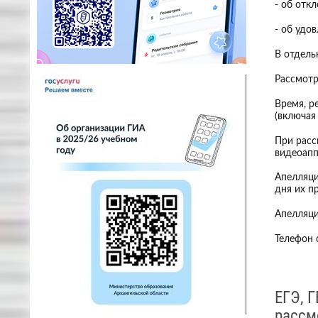
- об отк
- об удо
В отдель
Рассмотр
Время, р
(включая
При расс
видеоапп
Апелляци
дня их п
Апелляци
Телефон 
ЕГЭ, 
рассм