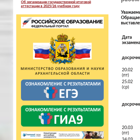
Об организации государственной итоговой
аттестации в 2025/26 учебном году
Уважаемы
Обращаем
выставле
Дата
экзамен
досрочн
20.02
(пт)
25.02
(ср)
досрочн
20.03
(пт)
24.03