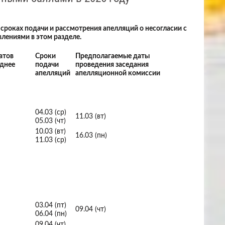
сроках подачи и рассмотрения апелляций о несогласии с
лениями в этом разделе.
атов
Сроки
Предполагаемые даты
зднее
подачи
проведения заседания
апелляций
апелляционной комиссии
04.03 (ср)
11.03 (вт)
05.03 (чт)
10.03 (вт)
16.03 (пн)
11.03 (ср)
03.04 (пт)
09.04 (чт)
06.04 (пн)
09.04 (чт)