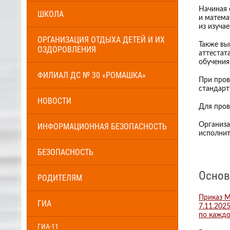
Начиная 
ШКОЛА
и матема
из изуча
ОРГАНИЗАЦИЯ ОТДЫХА ДЕТЕЙ И ИХ
Также вы
ОЗДОРОВЛЕНИЯ
аттестат
обучения
ФИЛИАЛ ДС № 30 «РОМАШКА»
При пров
стандарт
НОВОСТИ
Для пров
Организа
ИНФОРМАЦИОННАЯ БЕЗОПАСНОСТЬ
исполнит
БЕЗОПАСНОСТЬ
Основ
РОДИТЕЛЯМ
Приказ М
ГИА
7.11.202
по каждо
ГИА-11