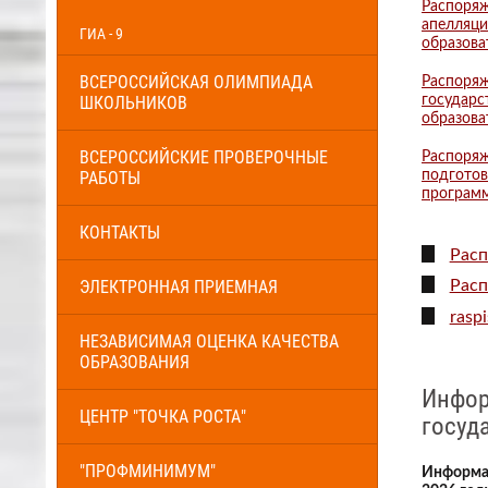
Распоряж
апелляци
ГИА - 9
образова
ВСЕРОССИЙСКАЯ ОЛИМПИАДА
Распоряж
ШКОЛЬНИКОВ
государс
образова
ВСЕРОССИЙСКИЕ ПРОВЕРОЧНЫЕ
Распоряж
РАБОТЫ
подготов
программ
КОНТАКТЫ
Расп
ЭЛЕКТРОННАЯ ПРИЕМНАЯ
Расп
rasp
НЕЗАВИСИМАЯ ОЦЕНКА КАЧЕСТВА
ОБРАЗОВАНИЯ
Инфор
ЦЕНТР "ТОЧКА РОСТА"
госуд
"ПРОФМИНИМУМ"
Информац