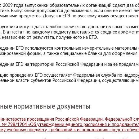
с 2009 года выпускники образовательных организаций сдают два о
тике. Выпускники допускаются до экзаменов, если они не имеют н
емых ими предметов. Допуск к ЕГЭ по русскому языку осуществляет
пускники могут сдавать любое количество дополнительных экзамено
а. В аттестат по каждому предмету выставляется среднее арифмети
, независимо от результата, полученного на ЕГЭ.
едении ЕГЭ используются контрольные измерительные материалы 
изированной формы, а также специальные бланки для оформления о
едения ЕГЭ на территории Российской Федерации и за ее пределам
цию проведения ЕГЭ осуществляет Федеральная служба по надзору 
ельной власти субъектов Российской Федерации, осуществляющими
ные нормативные документы
инистерства просвещения Российской Федерации, Федеральной слу
5 № 798/1904 «Об утверждении единого расписания и продолжител
му учебному предмету, требований к использованию средств обучен