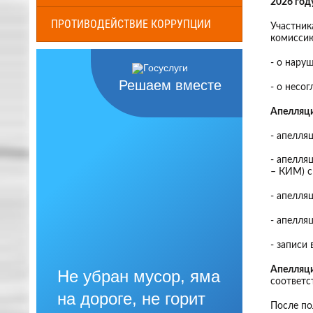
2026 год
ПРОТИВОДЕЙСТВИЕ КОРРУПЦИИ
Участник
комиссию
- о нару
Решаем вместе
- о несо
Апелляци
- апелля
- апелля
– КИМ) с
- апелля
- апелля
- записи
Апелляци
Не убран мусор, яма
соответс
на дороге, не горит
После по