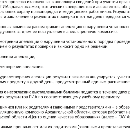
ется проверка изложенных в апелляции сведений при участии органи
 ГИА сдавал экзамен; технических специалистов и ассистентов, об
ляющих охрану правопорядка и медицинских работников. Результа
я и заключение о результатах проверки в тот же день передаются
онная комиссия рассматривает апелляцию о нарушении установлен
едующих за днем ее поступления в апелляционную комиссию.
мотрении апелляции о нарушении установленного порядка проведе
ием о результатах проверки и выносит одно из решений:
лонении апелляции;
влетворении апелляции.
 удовлетворения апелляции результат экзамена аннулируется, учас
ому предмету в другой день, предусмотренный единым расписанием
я о несогласии с выставленными баллами
подается в течение двух
ия результатов ГИА по соответствующему учебному предмету:
щимися или их родителями (законными представителями) ‒ в образ
елляционную комиссию Архангельской области, которая работает н
ьской области «Центр оценки качества образования» (далее – ГАУ 
никами прошлых лет или их родителями (законными представителям