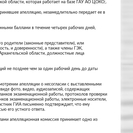
кой области, которая работает на базе ГАУ АО ЦОКО;.
ринявшее апелляцию, незамедлительно передает ее в
нными баллами в течение четырех рабочих дней,
го родители (законные представители), или
ть, и доверенности), а также члены ГЭК,
Архангельской области, должностные лица
ий не позднее чем за один рабочий день до даты
ассмотрении апелляции о несогласии с выставленными
 виде фото, видео, аудиозаписей, содержащих
анков экзаменационной работы, протоколов проверки
анков экзаменационной работы, электронные носители,
астник ГИА письменно подтверждает, что ему
ю его устного ответа.
ллами апелляционная комиссия принимает одно из