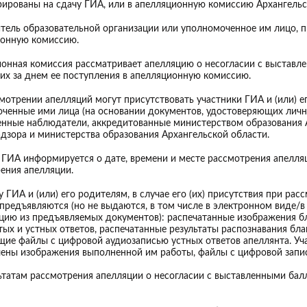
рированы на сдачу ГИА, или в апелляционную комиссию Архангельс
тель образовательной организации или уполномоченное им лицо, п
ионную комиссию.
онная комиссия рассматривает апелляцию о несогласии с выставле
х за днем ее поступления в апелляционную комиссию.
мотрении апелляций могут присутствовать участники ГИА и (или) е
ченные ими лица (на основании документов, удостоверяющих личнос
нные наблюдатели, аккредитованные министерством образования 
дзора и министерства образования Архангельской области.
 ГИА информируется о дате, времени и месте рассмотрения апелляц
ения апелляции.
у ГИА и (или) его родителям, в случае его (их) присутствия при р
предъявляются (но не выдаются, в том числе в электронном виде/в
ию из предъявляемых документов): распечатанные изображения бл
тых и устных ответов, распечатанные результаты распознавания бл
ие файлы с цифровой аудиозаписью устных ответов апеллянта. Уч
ены изображения выполненной им работы, файлы с цифровой запись
ьтатам рассмотрения апелляции о несогласии с выставленными ба
: