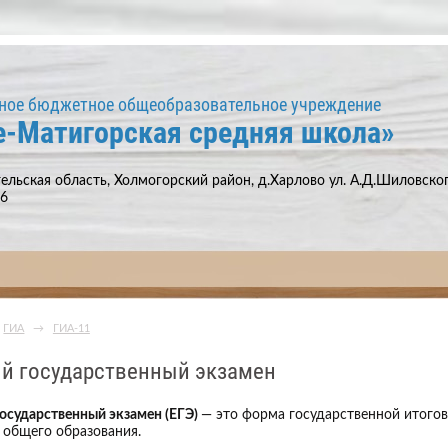
ное бюджетное общеобразовательное учреждение
е-Матигорская средняя школа»
ельская область, Холмогорский район, д.Харлово ул. А.Д.Шиловского
66
ГИА
→
ГИА-11
й государственный экзамен
осударственный экзамен (ЕГЭ)
— это форма государственной итого
 общего образования.