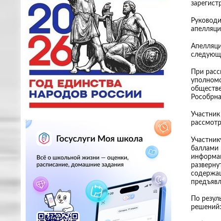
зарегист
Руководи
апелляц
Апелляци
следующи
При расс
уполномо
обществе
Рособрна
Участник
рассмотр
Участник
баллами 
информац
разверну
содержащ
предъявл
По резул
решений