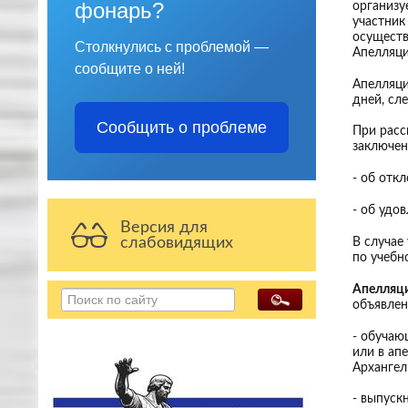
фонарь?
организу
участник
осуществ
Столкнулись с проблемой —
Апелляци
сообщите о ней!
Апелляци
дней, сл
Сообщить о проблеме
При расс
заключен
- об отк
- об удо
Версия для
слабовидящих
В случае
по учебн
Апелляци
объявлен
- обучаю
или в ап
Архангел
- выпуск