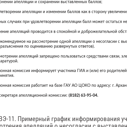
лонении апелляции и сохранении выставленных баллов;
влетворении апелляции и изменении баллов как в сторону увеличения
ных случаях при удовлетворении апелляции балл может остаться н
ение апелляций проводится в спокойной и доброжелательной обст
екомендуемое на рассмотрение одной апелляции о несогласии с вы
 разъяснения по оцениванию развернутых ответов).
мотрении апелляций запрещено пользоваться средствами связи, эле
аратурой.
онная комиссия информирует участника ГИА и (или) его родителей
ринятия.
онная комиссия работает на базе ГАУ АО ЦОКО по адресу: г. Арханг
секретаря апелляционной комиссии:
(8182) 63-95-04.
ГВЭ-11. Примерный график информирования уч
отрения апелляций о несогласии с выставлен