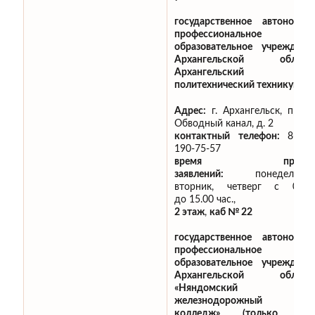
государственное автономно
профессиональное
образовательное учреждени
Архангельской област
Архангельский
политехнический техникум»
Адрес:
г. Архангельск, просп
Обводный канал, д. 2
контактный телефон:
8-902
190-75-57
время приём
заявлений:
понедельник
вторник, четверг с 09.0
до 15.00 час.,
2 этаж
,
каб № 22
государственное автономно
профессиональное
образовательное учреждени
Архангельской област
«Няндомский
железнодорожный
колледж» (только дл