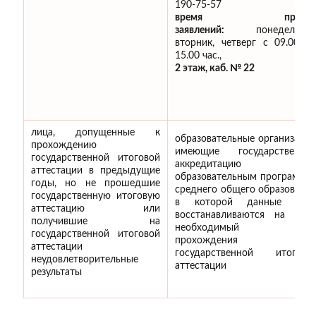
190-75-57
время приём
заявлений:
понедельник
вторник, четверг с 09.00 д
15.00 час.,
2 этаж,
каб. № 22
лица, допущенные к
образовательные организации
прохождению
имеющие государственну
государственной итоговой
аккредитацию п
аттестации в предыдущие
образовательным программа
годы, но не прошедшие
среднего общего образования
государственную итоговую
в которой данные лиц
аттестацию или
восстанавливаются на срок
получившие на
необходимый дл
государственной итоговой
прохождения
аттестации
государственной итогово
неудовлетворительные
аттестации
результаты