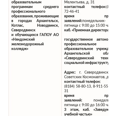
Мелентьева, д. 31
образовательным
контактный телефон:
(8183
программам среднего
72-46-41
профессионального
время приём
образования, проживающие
заявлений:
понедельник-
в городах Архангельск,
пятница с 9:00 до 15:00 час.,
Котлас, Новодвинск,
каб. «Приемная директора»
Северодвинск
и обучающихся ГАПОУ АО
«Няндомский
государственное автономно
железнодорожный
профессиональное
колледж»
образовательное учреждени
Архангельской област
«Северодвинский технику
социальной инфраструктуры»
Адрес:
г. Северодвинск, ул
Советских Космонавтов, д.18
контактный телефон:
(8184) 58-80-13, 8-911-558-75
31
время приём
заявлений:
понедельник
пятница с 9:00 до 16:00 час.,
3 этаж, каб. «Заведующи
учебной частью»