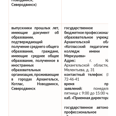
Новодвинск,
Северодвинск)
выпускники прошлых лет,
государственное
имеющие документ об
бюджетное профессионально
образовании,
образовательное учреждени
подтверждающий
Архангельской област
получение среднего общего
«Котласский педагогически
образования, граждане,
колледж имени А.М
имеющие среднее общее
Меркушева»
образование, полученное в
Адрес:
г. Котла
иностранных
Архангельской области, ул
образовательных
Мелентьева, д. 31
организация,
проживающие
контактный телефон:
(8183
в городах Архангельск,
72-46-41
Котлас, Новодвинск,
время приём
Северодвинск
заявлений:
понедельник
пятница с 9:00 до 15:00 час.,
каб. «Приемная директора»
государственное автономно
профессиональное