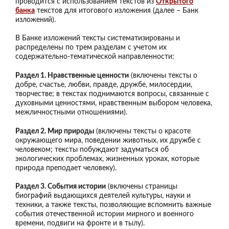
проводится с использованием текстов из
Открытого
банка
текстов для итогового изложения (далее – Банк
изложений).
В Банке изложений тексты систематизированы и
распределены по трем разделам с учетом их
содержательно-тематической направленности:
Раздел 1. Нравственные ценности
(включены тексты о
добре, счастье, любви, правде, дружбе, милосердии,
творчестве; в текстах поднимаются вопросы, связанные с
духовными ценностями, нравственным выбором человека,
межличностными отношениями).
Раздел 2. Мир природы
(включены тексты о красоте
окружающего мира, поведении животных, их дружбе с
человеком; тексты побуждают задуматься об
экологических проблемах, жизненных уроках, которые
природа преподает человеку).
Раздел 3. События истории
(включены страницы
биографий выдающихся деятелей культуры, науки и
техники, а также тексты, позволяющие вспомнить важные
события отечественной истории мирного и военного
времени, подвиги на фронте и в тылу).