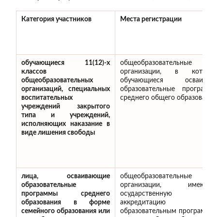
Категория участников
Места регистрации
обучающиеся 11(12)-х
общеобразовательные
классов
организации, в которы
общеобразовательных
обучающиеся осваиваю
организаций, специальных
образовательные программ
воспитательных
среднего общего образования
учреждений закрытого
типа и учреждений,
исполняющих наказание в
виде лишения свободы
лица, осваивающие
общеобразовательные
образовательные
организации, имеющи
программы среднего
осударственную
образования в форме
аккредитацию п
семейного образования или
образовательным программа