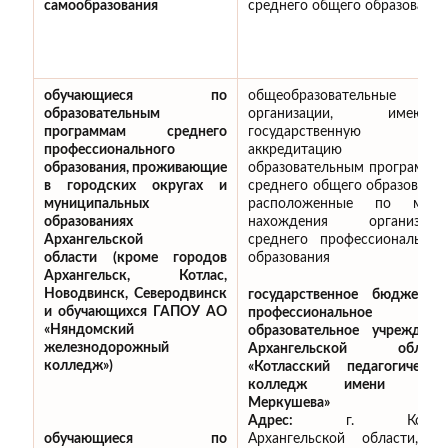
самообразования
среднего общего образования
обучающиеся по
общеобразовательные
образовательным
организации, имеющи
программам среднего
государственную
профессионального
аккредитацию п
образования, проживающие
образовательным программа
в городских округах и
среднего общего образования
муниципальных
расположенные по мест
образованиях
нахождения организаци
Архангельской
среднего профессиональног
области (кроме городов
образования
Архангельск, Котлас,
Новодвинск, Северодвинск
государственное бюджетно
и обучающихся ГАПОУ АО
профессиональное
«Няндомский
образовательное учреждени
железнодорожный
Архангельской област
колледж»)
«Котласский педагогически
колледж имени А.М
Меркушева»
Адрес:
г. Котла
Архангельской области, ул
обучающиеся по