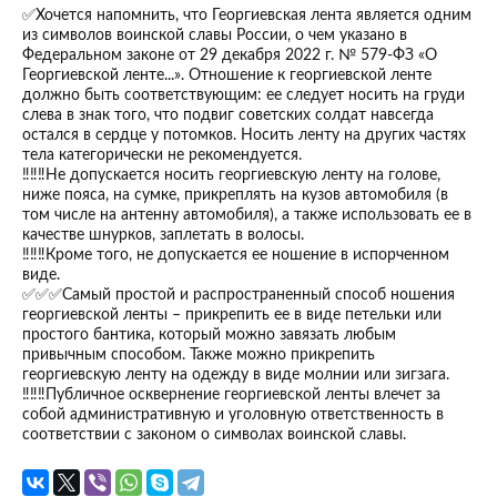
✅Хочется напомнить, что Георгиевская лента является одним
из символов воинской славы России, о чем указано в
Федеральном законе от 29 декабря 2022 г. № 579-ФЗ «О
Георгиевской ленте...». Отношение к георгиевской ленте
должно быть соответствующим: ее следует носить на груди
слева в знак того, что подвиг советских солдат навсегда
остался в сердце у потомков. Носить ленту на других частях
тела категорически не рекомендуется.
‼️‼️‼️Не допускается носить георгиевскую ленту на голове,
ниже пояса, на сумке, прикреплять на кузов автомобиля (в
том числе на антенну автомобиля), а также использовать ее в
качестве шнурков, заплетать в волосы.
‼️‼️‼️Кроме того, не допускается ее ношение в испорченном
виде.
✅✅✅Самый простой и распространенный способ ношения
георгиевской ленты – прикрепить ее в виде петельки или
простого бантика, который можно завязать любым
привычным способом. Также можно прикрепить
георгиевскую ленту на одежду в виде молнии или зигзага.
‼️‼️‼️Публичное осквернение георгиевской ленты влечет за
собой административную и уголовную ответственность в
соответствии с законом о символах воинской славы.